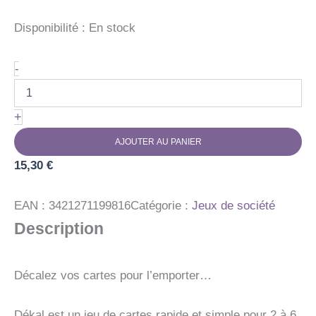
Disponibilité :
En stock
quantité
-
de
Dekal
+
AJOUTER AU PANIER
15,30
€
EAN :
3421271199816
Catégorie :
Jeux de société
Description
Décalez vos cartes pour l’emporter…
Dékal est un jeu de cartes rapide et simple pour 2 à 6