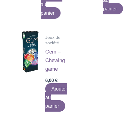
au
au
panier
panier
Jeux de
société
Gem –
Chewing
game
6,00
€
Ajouter
au
panier