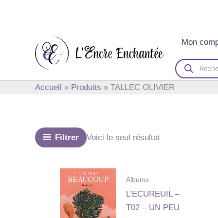
Aller
Mon comp
au
contenu
Recherche
de
produits
Accueil
Produits
TALLEC OLIVIER
Filtrer
Voici le seul résultat
Albums
L’ECUREUIL –
T02 – UN PEU